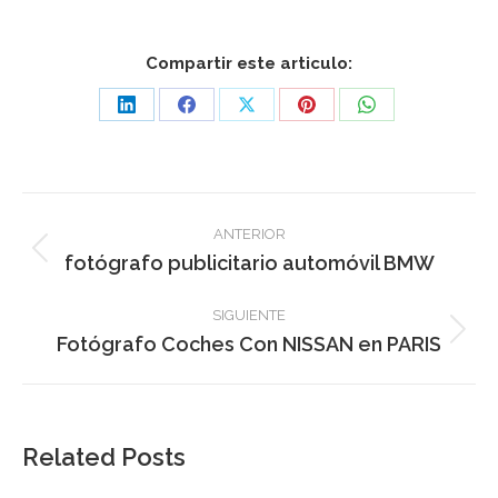
Compartir este articulo:
Share
Share
Share
Share
Share
on
on
on
on
on
LinkedIn
Facebook
X
Pinterest
WhatsApp
Navegación
ANTERIOR
entre
Publicación
fotógrafo publicitario automóvil BMW
anterior:
publicaciones
SIGUIENTE
Publicación
Fotógrafo Coches Con NISSAN en PARIS
siguiente:
Related Posts