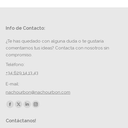
Info de Contacto:
¿Te has quedado con alguna duda o te gustaría
comentarnos tus ideas? Contacta con nosotros sin
compromiso.
Teléfono:
+34 629 14 13 43
E-mail:
nachourbon@nachourbon.com
Encuéntranos en:
Facebook
X
Linkedin
Instagram
page
page
page
page
Contáctanos!
opens
opens
opens
opens