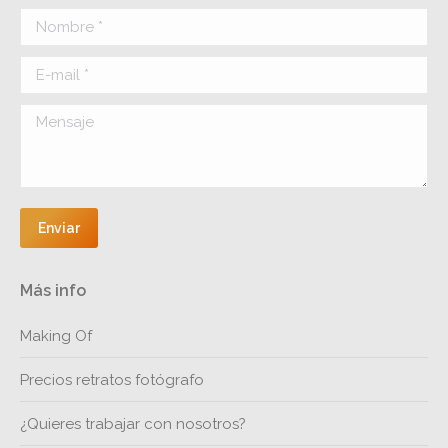
in
in
in
in
Nombre *
new
new
new
new
window
window
window
window
E-mail *
Mensaje
Enviar
Más info
Making Of
Precios retratos fotógrafo
¿Quieres trabajar con nosotros?