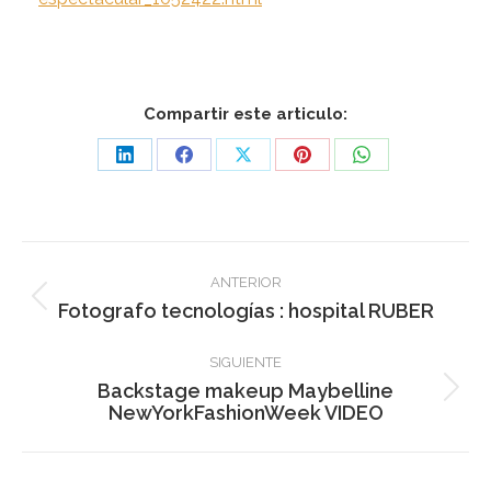
Compartir este articulo:
Share
Share
Share
Share
Share
on
on
on
on
on
LinkedIn
Facebook
X
Pinterest
WhatsApp
Navegación
ANTERIOR
entre
Publicación
Fotografo tecnologías : hospital RUBER
anterior:
publicaciones
SIGUIENTE
Backstage makeup Maybelline
Publicación
NewYorkFashionWeek VIDEO
siguiente: