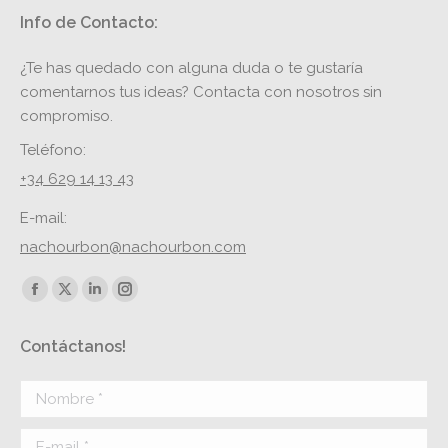
Info de Contacto:
¿Te has quedado con alguna duda o te gustaría
comentarnos tus ideas? Contacta con nosotros sin
compromiso.
Teléfono:
+34 629 14 13 43
E-mail:
nachourbon@nachourbon.com
Encuéntranos en:
Facebook
X
Linkedin
Instagram
page
page
page
page
Contáctanos!
opens
opens
opens
opens
in
in
in
in
Nombre *
new
new
new
new
window
window
window
window
E-mail *