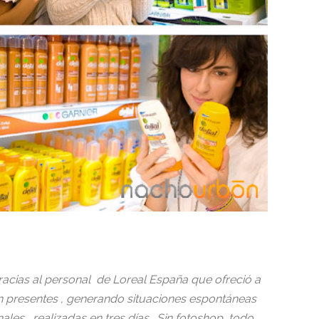
racias al personal de Loreal España que ofreció a
n presentes , generando situaciones espontáneas
es , realizadas en tres días . Sin fotoshop, todo