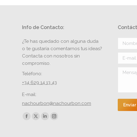
Info de Contacto:
Contáct
¿Te has quedado con alguna duda
Nombre 
o te gustaría comentarnos tus ideas?
Contacta con nosotros sin
E-mail *
compromiso.
Mensaje
Teléfono:
+34 629 14 13 43
E-mail:
nachourbon@nachourbon.com
Enviar
Encuéntranos en:
Facebook
X
Linkedin
Instagram
page
page
page
page
opens
opens
opens
opens