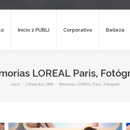
 2 PUBLI
Corporativo
Belleza
Al
to
Inicio 2 PUBLI
Corporativo
Belleza
orias LOREAL Paris, Fotóg
Estás aquí:
Inicio
LOreal dsd 1998
Memorias LOREAL Paris, Fotógrafo