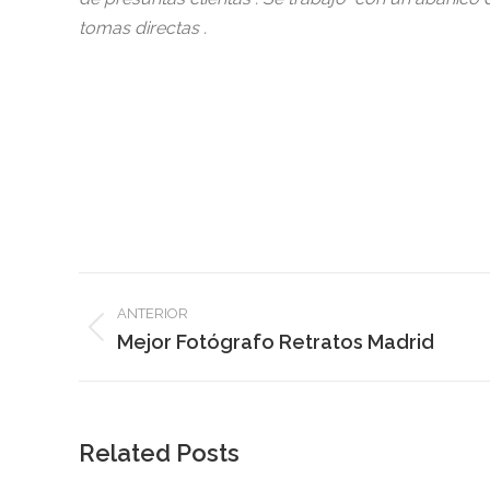
tomas directas .
Navegación
ANTERIOR
entre
Publicación
Mejor Fotógrafo Retratos Madrid
anterior:
publicaciones
Related Posts