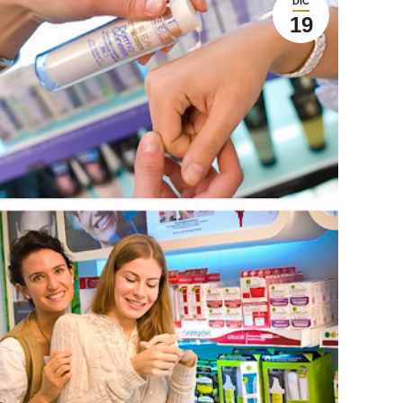
DIC
19