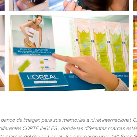
n banco de imagen para sus memorias a nivel internacional. G
iferentes CORTE INGLES , donde las diferentes marcas está
e marcas del Grupo Loreal . Se entregaron unas 240 fotos final