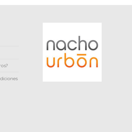
ros?
diciones