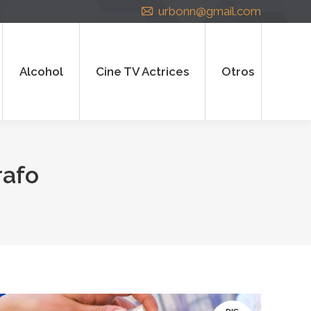
urbonn@gmail.com
cohol
Cine TV Actrices
Otros
Alcohol
Cine TV Actrices
Otros
rafo