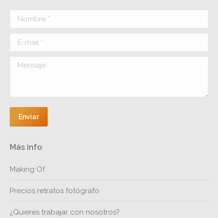
in
in
in
in
Nombre *
new
new
new
new
window
window
window
window
E-mail *
Mensaje
Enviar
Más info
Making Of
Precios retratos fotógrafo
¿Quieres trabajar con nosotros?