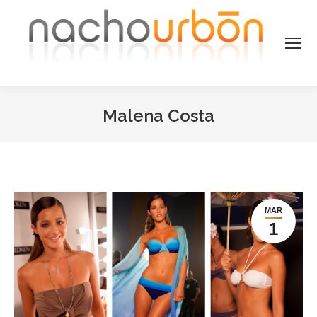
Malena Costa
Estás aquí:
MAR
1