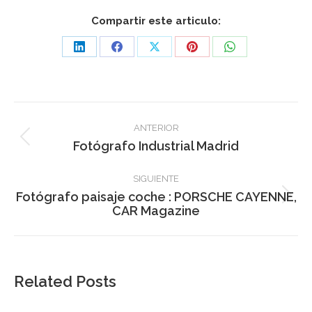
Compartir este articulo:
Share
Share
Share
Share
Share
on
on
on
on
on
LinkedIn
Facebook
X
Pinterest
WhatsApp
Navegación
ANTERIOR
entre
Publicación
Fotógrafo Industrial Madrid
anterior:
publicaciones
SIGUIENTE
Fotógrafo paisaje coche : PORSCHE CAYENNE,
Publicación
CAR Magazine
siguiente:
Related Posts