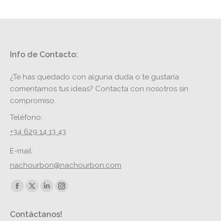
Info de Contacto:
¿Te has quedado con alguna duda o te gustaría
comentarnos tus ideas? Contacta con nosotros sin
compromiso.
Teléfono:
+34 629 14 13 43
E-mail:
nachourbon@nachourbon.com
Encuéntranos en:
Facebook
X
Linkedin
Instagram
page
page
page
page
Contáctanos!
opens
opens
opens
opens