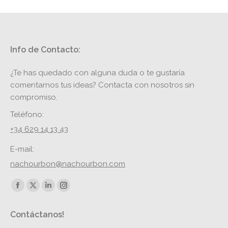
Info de Contacto:
¿Te has quedado con alguna duda o te gustaría
comentarnos tus ideas? Contacta con nosotros sin
compromiso.
Teléfono:
+34 629 14 13 43
E-mail:
nachourbon@nachourbon.com
Encuéntranos en:
Facebook
X
Linkedin
Instagram
page
page
page
page
Contáctanos!
opens
opens
opens
opens