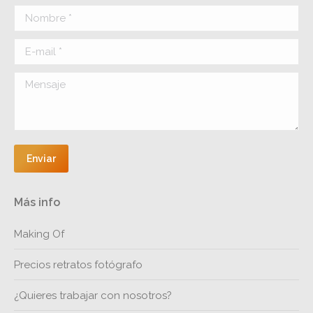
in
in
in
in
Nombre *
new
new
new
new
window
window
window
window
E-mail *
Mensaje
Enviar
Más info
Making Of
Precios retratos fotógrafo
¿Quieres trabajar con nosotros?