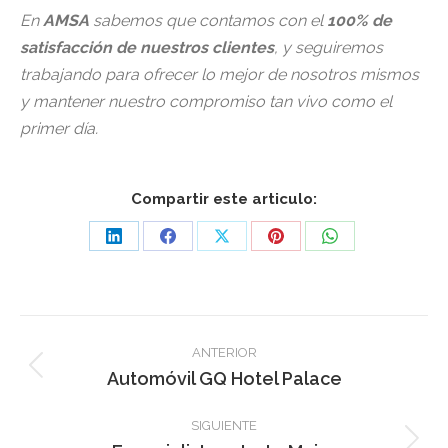
En
AMSA
sabemos que contamos con el
100% de
satisfacción de nuestros clientes
, y seguiremos
trabajando para ofrecer lo mejor de nosotros mismos
y mantener nuestro compromiso tan vivo como el
primer día.
Compartir este articulo:
Share
Share
Share
Share
Share
on
on
on
on
on
LinkedIn
Facebook
X
Pinterest
WhatsApp
Navegación
ANTERIOR
entre
Publicación
Automóvil GQ Hotel Palace
anterior:
publicaciones
SIGUIENTE