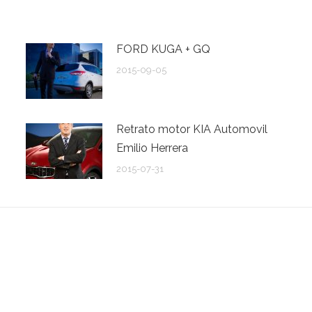
FORD KUGA + GQ
2015-09-05
Retrato motor KIA Automovil
Emilio Herrera
2015-07-31