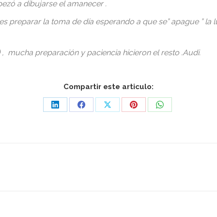
ezó a dibujarse el amanecer .
des preparar la toma de día esperando a que se” apague ” la
) , mucha preparación y paciencia hicieron el resto .Audi.
Compartir este articulo:
Share
Share
Share
Share
Share
on
on
on
on
on
LinkedIn
Facebook
X
Pinterest
WhatsApp
Publicación
siguiente: