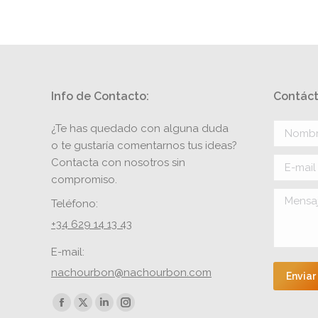
Info de Contacto:
Contáct
¿Te has quedado con alguna duda
Nombre 
o te gustaría comentarnos tus ideas?
Contacta con nosotros sin
E-mail *
compromiso.
Mensaje
Teléfono:
+34 629 14 13 43
E-mail:
nachourbon@nachourbon.com
Enviar
Encuéntranos en:
Facebook
X
Linkedin
Instagram