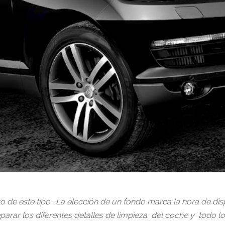
o de este tipo . La elección de un fondo marca la hora de dis
parar los diferentes detalles de limpieza del coche y todo l