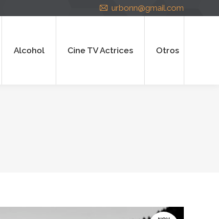
urbonn@gmail.com
cohol
Cine TV Actrices
Otros
Alcohol
Cine TV Actrices
Otros