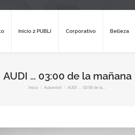
 2 PUBLI
Corporativo
Belleza
Al
to
Inicio 2 PUBLI
Corporativo
Belleza
AUDI … 03:00 de la mañana
Estás aquí:
Inicio
Automóvil
AUDI … 03:00 de la…