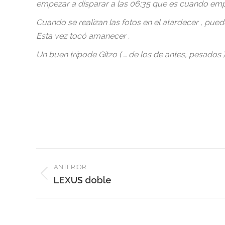
empezar a disparar a las 06:35 que es cuando emp
Cuando se realizan las fotos en el atardecer , pue
Esta vez tocó amanecer .
Un buen trípode Gitzo ( … de los de antes, pesados 
Navegación
ANTERIOR
entre
Publicación
LEXUS doble
anterior:
publicaciones