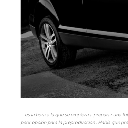
… es la hora a la que se empieza a preparar una fot
peor opción para la preproducción . Había que pre