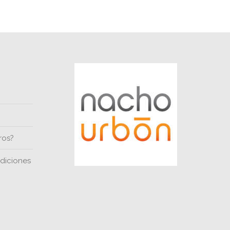
ros?
diciones