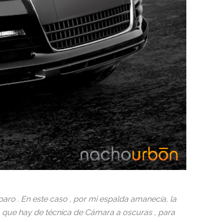
paro . En este caso , por mi espalda amanecía, la
o que hay de técnica de Cámara a oscuras , para