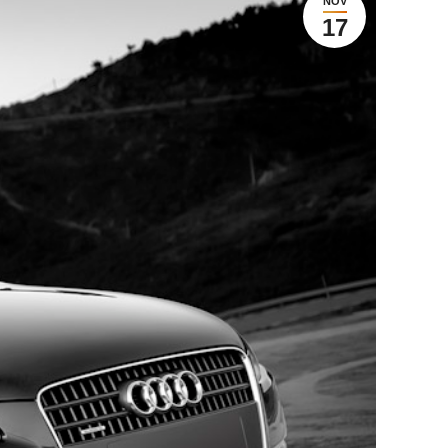
NOV
17