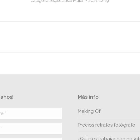
Categoría:
Especialista Mujer
2021-12-19
anos!
Más info
*
Making Of
Precios retratos fotógrafo
¿Quieres trabajar con nosot