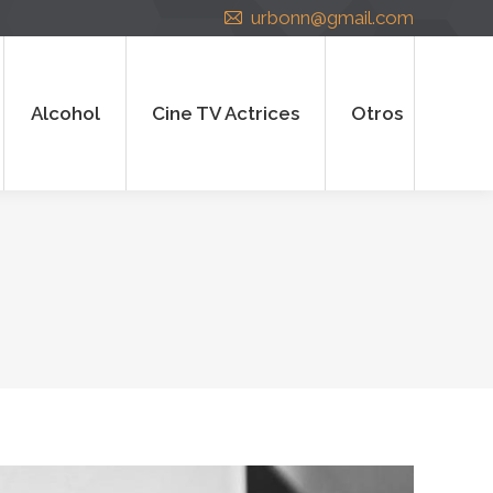
urbonn@gmail.com
cohol
Cine TV Actrices
Otros
Alcohol
Cine TV Actrices
Otros