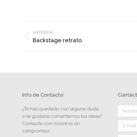
Navegación
ANTERIOR
entre
Álbum
Backstage retrato
anterior:
álbumes
Info de Contacto:
Contáct
¿Te has quedado con alguna duda
Nombre 
o te gustaría comentarnos tus ideas?
Contacta con nosotros sin
E-mail *
compromiso.