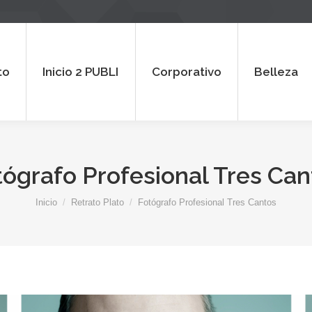
 2 PUBLI
Corporativo
Belleza
Al
to
Inicio 2 PUBLI
Corporativo
Belleza
tógrafo Profesional Tres Can
Estás aquí:
Inicio
Retrato Plato
Fotógrafo Profesional Tres Cantos