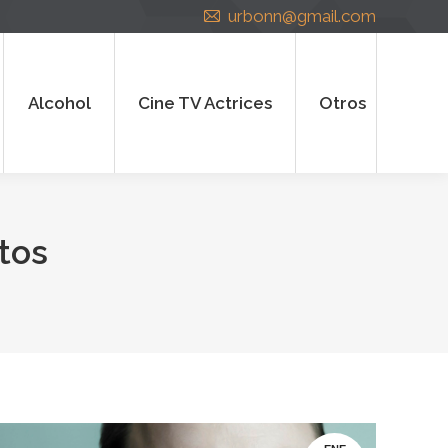
urbonn@gmail.com
cohol
Cine TV Actrices
Otros
Alcohol
Cine TV Actrices
Otros
tos