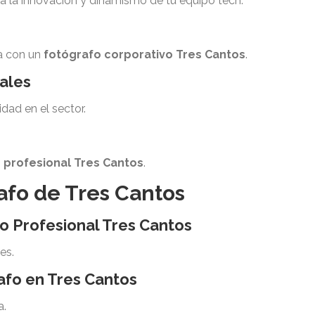
a la innovación y dinamismo de tu equipo tech.
a con un
fotógrafo corporativo Tres Cantos
.
nales
idad en el sector.
 profesional Tres Cantos
.
afo de Tres Cantos
o Profesional Tres Cantos
es.
afo en Tres Cantos
a.