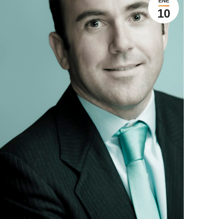
ENE
10