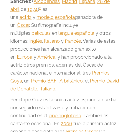
Sánchez
(
Alcobendas
,
Madrid
,
España
,
28 de
2
abril
de
1974
)
es
una
actriz
y
modelo
española
ganadora de
un
Óscar
. Su filmografía incluye
múltiples
películas
en
lengua española
y otros
idiomas:
inglés
,
italiano
y
francés
. Varias de estas
producciones han alcanzado gran éxito
en
Europa
y
América
, y han proporcionado a la
actriz otros premios, además del Óscar, de
carácter nacional e internacional: tres
Premios
Goya
, un
Premio BAFTA
británico
, el
Premio David
de Donatello
italiano
.
Penélope Cruz es la única actriz española que ha
conseguido estabilizarse y trabajar con
continuidad en el
cine anglófono
. También es
cantante ocasional. En
2006
fue la primera actriz
española candidata a los
Premios Óscar
y a