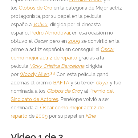
los
Globos de Oro
en la categoría de Mejor actriz
protagonista, por su papel en la película
española
Volver
, dirigida por el cineasta
español
Pedro Almodóvar
, en esa ocasión no
obtuvo el
Óscar
, pero en
2009
se convirtió en la
primera actriz española en conseguir el
Óscar
como mejor actriz de reparto
gracias a la
película
Vicky Cristina Barcelona
dirigida
3
4
por
Woody Allen
.
Con esta película ganó
además el premio
BAFTA
y su tercer
Goya
, y fue
nominada a los
Globos de Oro
y al
Premio del
Sindicato de Actores
. Penélope volvió a ser
nominada al
Óscar como mejor actriz de
reparto
de
2009
por su papel en
Nine
.
Video 1 de 2