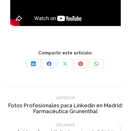
Compartir este articulo:
Share
Share
Share
Share
Share
on
on
on
on
on
LinkedIn
Facebook
X
Pinterest
WhatsApp
Navegación
ANTERIOR
entre
Fotos Profesionales para Linkedin en Madrid:
Publicación
Farmacéutica Grunenthal
publicaciones
anterior:
SIGUIENTE